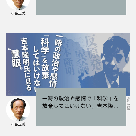
れでは自滅！
小島正美
14 May 2026
一時の政治や感情で「科学」を
放棄してはいけない。吉本隆明
氏に見る〝慧眼〟
小島正美