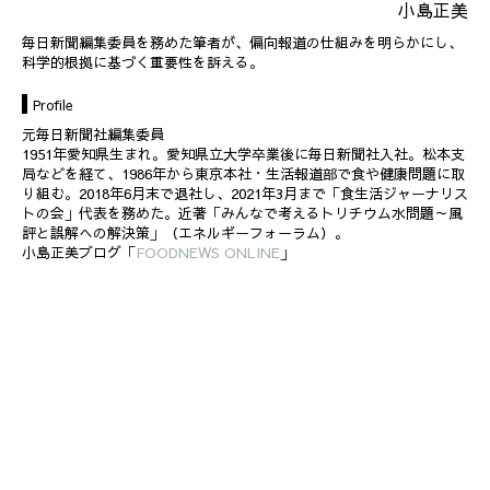
小島正美
毎日新聞編集委員を務めた筆者が、偏向報道の仕組みを明らかにし、
科学的根拠に基づく重要性を訴える。
Profile
元毎日新聞社編集委員
1951年愛知県生まれ。愛知県立大学卒業後に毎日新聞社入社。松本支
局などを経て、1986年から東京本社・生活報道部で食や健康問題に取
り組む。2018年6月末で退社し、2021年3月まで「食生活ジャーナリス
トの会」代表を務めた。近著「みんなで考えるトリチウム水問題～風
評と誤解への解決策」（エネルギーフォーラム）。
小島正美ブログ「
FOODNEWS ONLINE
」