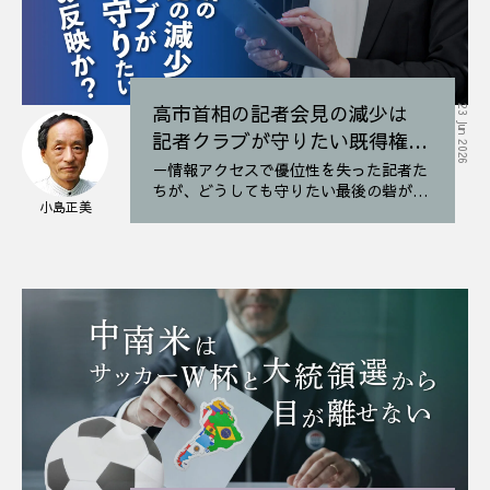
高市首相の記者会見の減少は
23 Jun 2026
記者クラブが守りたい既得権の
喪失の反映か？
－情報アクセスで優位性を失った記者た
ちが、どうしても守りたい最後の砦が記
小島正美
者会見なのだろう