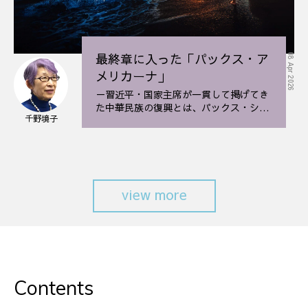
最終章に入った「パックス・ア
08 Apr 2026
メリカーナ」
－習近平・国家主席が一貫して掲げてき
た中華民族の復興とは、パックス・シニ
千野境子
カの夢よ再びに違いない。
view more
Contents