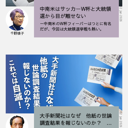
中南米はサッカーW杯と大統領
12 Jun 2026
選から目が離せない
－中南米のW杯フィーバーはつとに有名
だが、今回は大統領選挙戦も熱い。
千野境子
02 Jun 2026
大手新聞社はなぜ 他紙の世論
調査結果を報じないのか？ こ