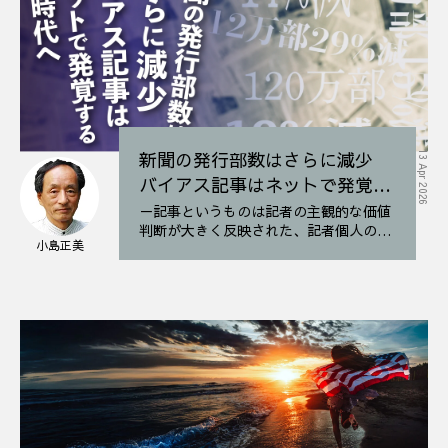
新聞の発行部数はさらに減少
13 Apr 2026
バイアス記事はネットで発覚す
る時代へ
－記事というものは記者の主観的な価値
判断が大きく反映された、記者個人のナ
小島正美
ラティブなのだ。