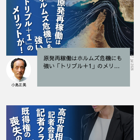
原発再稼働はホルムズ危機にも
27 Jul 2026
強い「トリプル＋1」のメリッ
トが！
小島正美