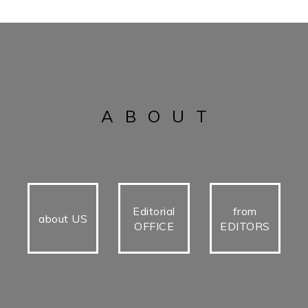
ABOUT
Editorial
from
about US
OFFICE
EDITORS