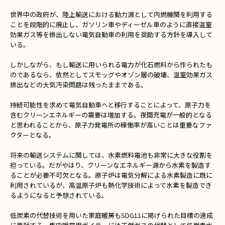
世界中の政府が、陸上輸送における動力源として内燃機関を利用する
ことを段階的に廃止し、ガソリン車やディーゼル車のように直接温室
効果ガス等を排出しない電気自動車の利用を奨励する方針を導入して
いる。
しかしながら、もし輸送に用いられる電力が化石燃料から作られたも
のであるなら、依然としてスモッグやオゾン層の破壊、温室効果ガス
排出などの大気汚染問題は残ったままである。
持続可能性を求めて電気自動車へと移行することによって、原子力を
含むクリーンエネルギーの需要は増加する。夜間充電が一般的となる
と思われることから、原子力発電所の稼働率が高いことは重要なファ
クターとなる。
将来の輸送システムに関しては、水素燃料電池も非常に大きな役割を
担っている。だがやはり、クリーンなエネルギー源から水素を製造す
ることが必要不可欠となる。原子炉は電気分解による水素製造に既に
利用されているが、高温原子炉も熱化学技術によって水素を製造でき
るようになると予想されている。
低炭素の代替技術を用いた家庭暖房もSDG11に掲げられた目標の達成