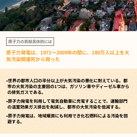
原子力の貢献
具体的には
原子力発電は、1971～2009年の間に、180万人以上を大
気汚染関連死から救った
世界の都市人口の半分以上が大気汚染の悪化に耐えている。都
市の大気汚染の主要因の1つは、ガソリン車やディーゼル車から
の排気ガスである。
原子力発電を利用して電気自動車に充電することで、運輸部門
の温室効果ガス排出を削減し、都市の大気汚染を低減する。
原子力発電は、地域暖房にも利用でき化石燃料による汚染を回
避する。