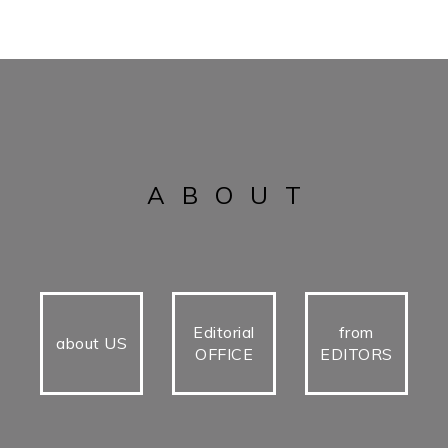
ABOUT
Editorial
from
about US
OFFICE
EDITORS