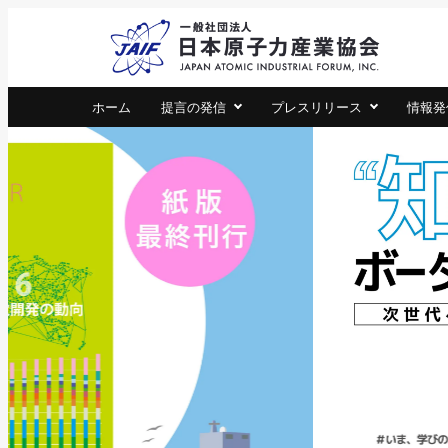
一
JA
ホーム
提言の発信
プレスリリース
情報発