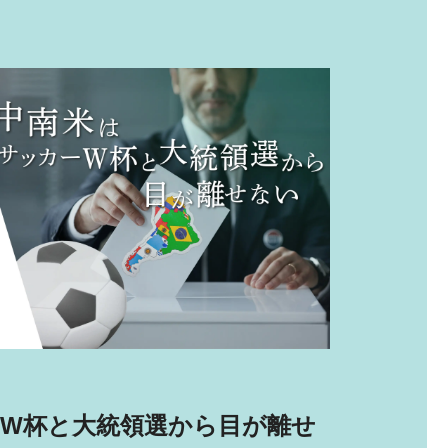
2026.6.2
W杯と大統領選から目が離せ
大手新