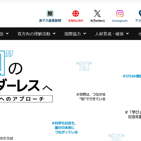
般社団法人
PAN ATOMIC INDUSTRIAL FORUM, INC.
原子力産業新聞
ENGLISH
X(Twitter)
Instagram
ア
信
双方向の理解活動
国際協力
人材育成・確保