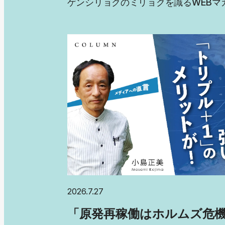
WEB
ゲンシリョクのミリョクを識る
マ
2026.7.27
「原発再稼働はホルムズ危